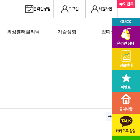
up이벤트
온라인상담
로그인
회원가입
외상흉터클리닉
가슴성형
쁘띠성형
목록